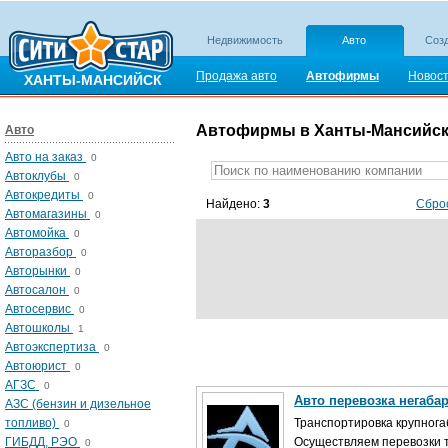
Недвижимость
Авто
Созд
Продажа авто
Автофирмы
Новос
ХАНТЫ-МАНСИЙСК
Автофирмы в Ханты-Мансийс
Авто
Авто на заказ
0
Автоклубы
0
Автокредиты
0
Найдено:
3
Сбро
Автомагазины
0
Автомойка
0
Авторазбор
0
Авторынки
0
Автосалон
0
Автосервис
0
Автошколы
1
Автоэкспертиза
0
Автоюрист
0
АГЗС
0
Авто перевозка негабар
АЗС (бензин и дизельное
топливо)
Транспортировка крупнога
0
ГИБДД, РЭО
Осуществляем перевозки т
0