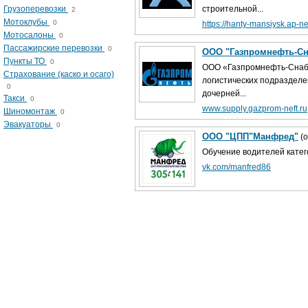
Грузоперевозки
строительной...
2
Мотоклубы
0
https://hanty-mansiysk.ap-ne
Мотосалоны
0
Пассажирские перевозки
0
ООО "Газпромнефть-Сн
Пункты ТО
0
ООО «Газпромнефть-Снабж
Страхование (каско и осаго)
логистических подразделе
0
дочерней...
Такси
0
www.supply.gazprom-neft.ru
Шиномонтаж
0
Эвакуаторы
0
ООО "ЦПП"Манфред"
(
Обучение водителей катег
vk.com/manfred86